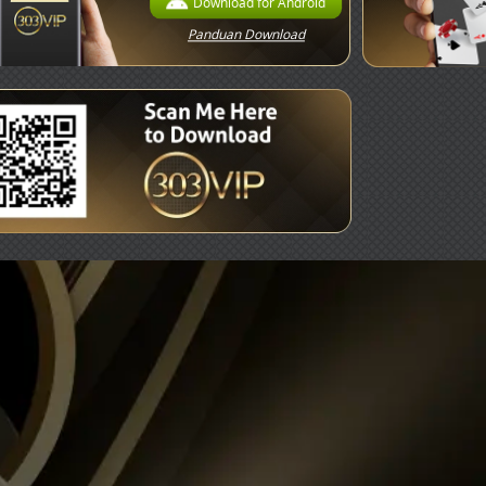
Download for Android
Panduan Download