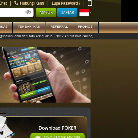
|
|
|
Chat
Hubungi Kami
Lupa Password ?
DAFTAR
GKAS
TEMBAK IKAN
REFERRAL
PROMOSI
akan lebih dari satu rek di akun | 303VIP situs Bola Online, Live Casino, Slot Online, 
Download POKER
Download for Android