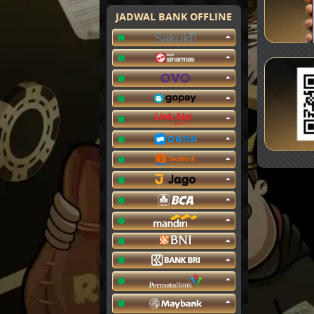
JADWAL BANK OFFLINE