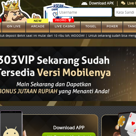
|
Download APK
Live 
PROMO
NEW
IDN LIVE
ARCADE
LIVE CASINO
TOGEL
POKER
TAN
eposit BANK saat ini mulai dari 10 ribu loh, WOOOW! | Untuk sekarang sudah bisa menggun
Download APP