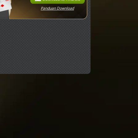
Panduan Download