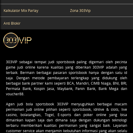
Kalkulator Mix Parlay
Zona 303Vip
Anti Blokir
303VIP
sebagai tempat judi sportsbook paling digemari oleh pecinta
game judi online karena kualitas yang diberikan 303VIP adalah yang
terbaik. Bermain berbagai pasaran sportsbook hanya dengan satu id
saja. Dengan metode pembayaran terlengkap yang didukung oleh
berbagai bank partner kami seperti BCA, Mandiri, CIMB Niaga, BNI, BRI,
Permata Bank, Kospin Jasa, Maybank, Panin Bank, Bank Mega dan
voucher88.
Agen judi bola sportsbook 303VIP menyuguhkan berbagai macam
permainan
judi online
pilihan seperti sportsbook, idnlive & slots, live
casino, bolatangkas, Togel, E-sports dan poker online yang bisa
dimainkan kapan saja dan dimana saja dengan dukungan teknologi
terbaru memberikan kualitas permainan yang sangat baik. Layanan
customer service akan menjamin kebutuhan informasi yang akan selalu