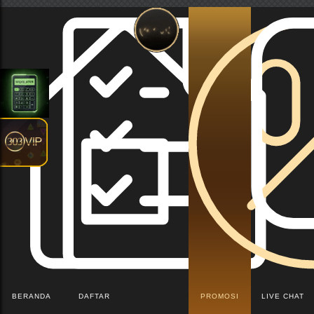
BERANDA
DAFTAR
PROMOSI
LIVE CHAT