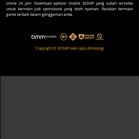
online 24 jam. Download aplikasi mobile 303VIP yang sudah tersedia
untuk bermain judi sportsbook yang lebih nyaman. Rasakan bermain
game terbaik dalam genggaman anda.
Copyright © 303VIP. Hak cipta dilindungi